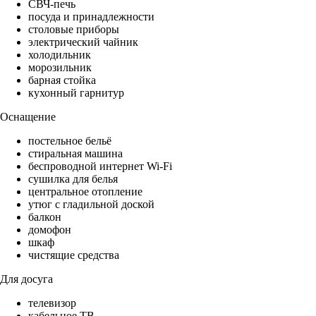
СВЧ-печь
посуда и принадлежности
столовые приборы
электрический чайник
холодильник
морозильник
барная стойка
кухонный гарнитур
Оснащение
постельное бельё
стиральная машина
беспроводной интернет Wi-Fi
сушилка для белья
центральное отопление
утюг с гладильной доской
балкон
домофон
шкаф
чистящие средства
Для досуга
телевизор
кабельное ТВ