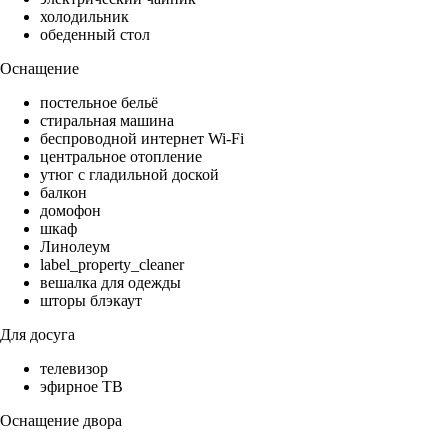
холодильник
обеденный стол
Оснащение
постельное бельё
стиральная машина
беспроводной интернет Wi-Fi
центральное отопление
утюг с гладильной доской
балкон
домофон
шкаф
Линолеум
label_property_cleaner
вешалка для одежды
шторы блэкаут
Для досуга
телевизор
эфирное ТВ
Оснащение двора