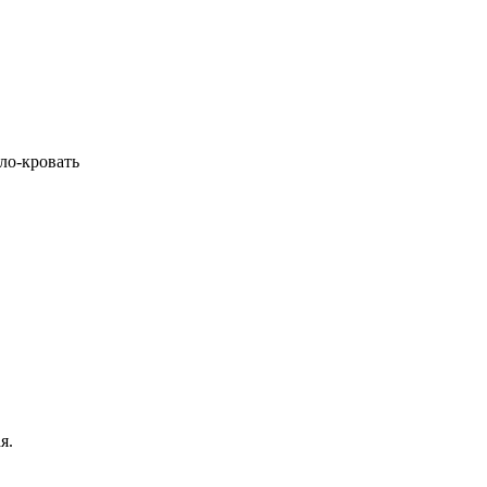
ло-кровать
я.