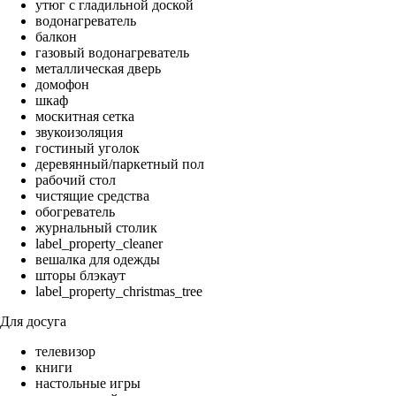
утюг с гладильной доской
водонагреватель
балкон
газовый водонагреватель
металлическая дверь
домофон
шкаф
москитная сетка
звукоизоляция
гостиный уголок
деревянный/паркетный пол
рабочий стол
чистящие средства
обогреватель
журнальный столик
label_property_cleaner
вешалка для одежды
шторы блэкаут
label_property_christmas_tree
Для досуга
телевизор
книги
настольные игры