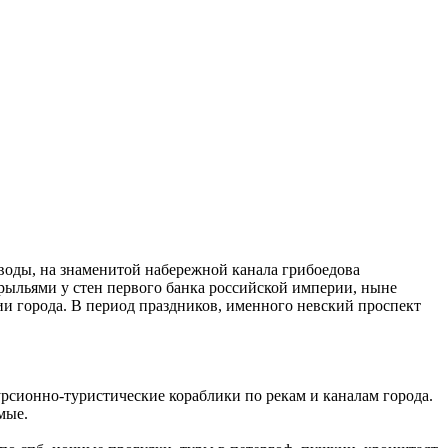
воды, на знаменитой набережной канала грибоедова
крыльями у стен первого банка российской империи, ныне
рии города. В период праздников, именного невский проспект
курсионно-туристические кораблики по рекам и каналам города.
мые.