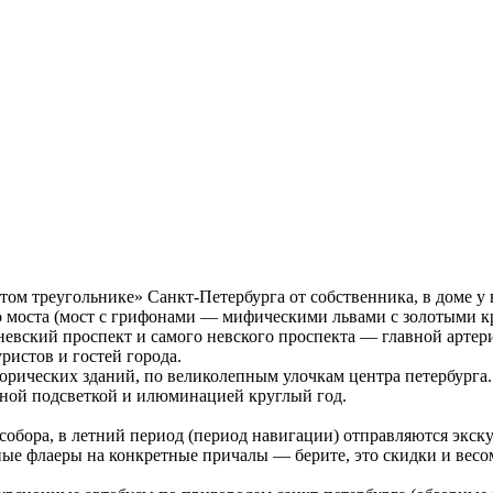
м треугольнике» Санкт-Петербурга от собственника, в доме у 
ого моста (мост с грифонами — мифическими львами с золотыми 
о невский проспект и самого невского проспекта — главной арте
ристов и гостей города.
орических зданий, по великолепным улочкам центра петербурга.
чной подсветкой и илюминацией круглый год.
о собора, в летний период (период навигации) отправляются экс
ные флаеры на конкретные причалы — берите, это скидки и весо