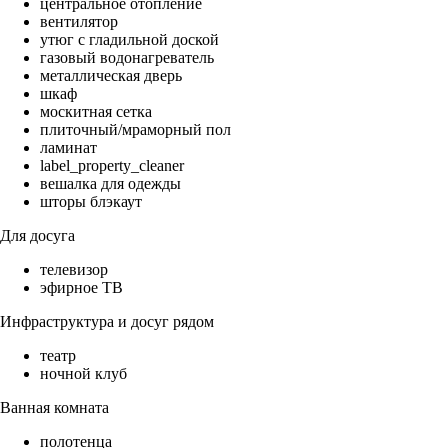
центральное отопление
вентилятор
утюг с гладильной доской
газовый водонагреватель
металлическая дверь
шкаф
москитная сетка
плиточный/мраморный пол
ламинат
label_property_cleaner
вешалка для одежды
шторы блэкаут
Для досуга
телевизор
эфирное ТВ
Инфраструктура и досуг рядом
театр
ночной клуб
Ванная комната
полотенца