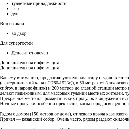
туалетные принадлежности
фен
душ
Вид из окна
во двор
Для супергостей
Депозит отключен
Дополнительная информация
Дополнительная информация
Вашему вниманию, предлагаю уютную квартиру студию в «золото
(екатерининский канал (1760-1923г)), в 50 метрах от банковск
спбгэу, в народе финэк) и 200 метров до главной станции метр
делают пешеходным, для массовых гуляний местных жителей, ту
Прекрасное место для романтических прогулок в окружении ист
Ночные прогулки особенно прекрасны, когда город освещен но
Рядом с домом (150 метров от дома), от левого крыла казанског
Причал — казанский собор. Очень часто, рядом раздают скидоч