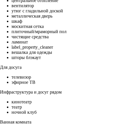
центральное отопление
вентилятор
утюг с гладильной доской
металлическая дверь
шкаф
москитная сетка
плиточный/мраморный пол
чистящие средства
ламинат
label_property_cleaner
вешалка для одежды
шторы блэкаут
Для досуга
телевизор
эфирное ТВ
Инфраструктура и досуг рядом
кинотеатр
театр
ночной клуб
Ванная комната