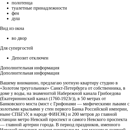
полотенца
туалетные принадлежности
фен
душ
Вид из окна
во двор
Для супергостей
Депозит отключен
Дополнительная информация
Дополнительная информация
Вашему вниманию, предлагаю уютную квартиру студию в
«Золотом треугольнике» Санкт-Петербурга от собственника, в
доме у воды, на знаменитой Набережной канала Грибоедова
(Екатерининский канал (1760-1923г)), в 50 метрах от
Банковского моста (мост с Грифонами — мифическими львами с
золотыми крыльями у стен первого Банка Российской империи,
ныне СПБГэУ, в народе ФИНЭК) и 200 метров до главной
станции метро Невский проспект и самого Невского проспекта
— главной артерии города. В период праздников, именного
Невский проспект делают пешеходным, для массовых гуляний