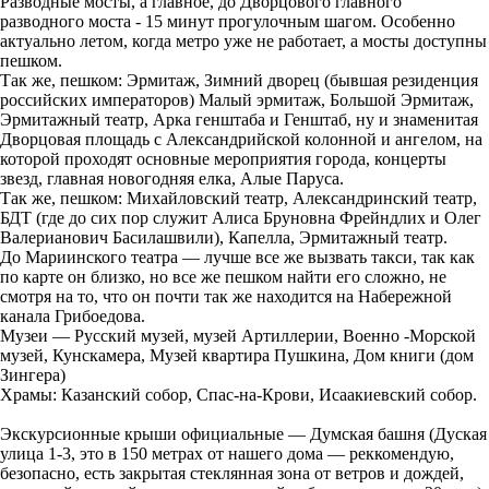
Разводные мосты, а главное, до Дворцового главного
разводного моста - 15 минут прогулочным шагом. Особенно
актуально летом, когда метро уже не работает, а мосты доступны
пешком.
Так же, пешком: Эрмитаж, Зимний дворец (бывшая резиденция
российских императоров) Малый эрмитаж, Большой Эрмитаж,
Эрмитажный театр, Арка генштаба и Генштаб, ну и знаменитая
Дворцовая площадь с Александрийской колонной и ангелом, на
которой проходят основные мероприятия города, концерты
звезд, главная новогодняя елка, Алые Паруса.
Так же, пешком: Михайловский театр, Александринский театр,
БДТ (где до сих пор служит Алиса Бруновна Фрейндлих и Олег
Валерианович Басилашвили), Капелла, Эрмитажный театр.
До Мариинского театра — лучше все же вызвать такси, так как
по карте он близко, но все же пешком найти его сложно, не
смотря на то, что он почти так же находится на Набережной
канала Грибоедова.
Музеи — Русский музей, музей Артиллерии, Военно -Морской
музей, Кунскамера, Музей квартира Пушкина, Дом книги (дом
Зингера)
Храмы: Казанский собор, Спас-на-Крови, Исаакиевский собор.
Экскурсионные крыши официальные — Думская башня (Дуская
улица 1-3, это в 150 метрах от нашего дома — реккомендую,
безопасно, есть закрытая стеклянная зона от ветров и дождей,