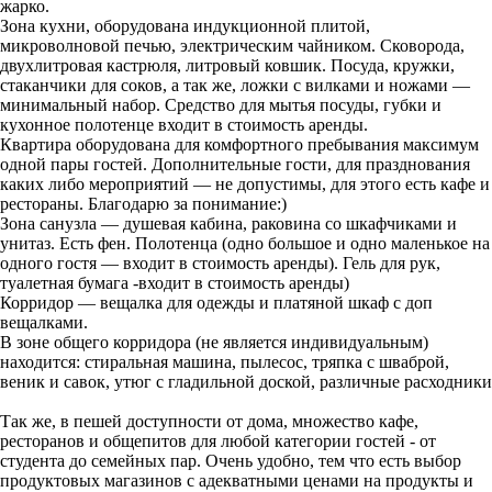
жарко.
Зона кухни, оборудована индукционной плитой,
микроволновой печью, электрическим чайником. Сковорода,
двухлитровая кастрюля, литровый ковшик. Посуда, кружки,
стаканчики для соков, а так же, ложки с вилками и ножами —
минимальный набор. Средство для мытья посуды, губки и
кухонное полотенце входит в стоимость аренды.
Квартира оборудована для комфортного пребывания максимум
одной пары гостей. Дополнительные гости, для празднования
каких либо мероприятий — не допустимы, для этого есть кафе и
рестораны. Благодарю за понимание:)
Зона санузла — душевая кабина, раковина со шкафчиками и
унитаз. Есть фен. Полотенца (одно большое и одно маленькое на
одного гостя — входит в стоимость аренды). Гель для рук,
туалетная бумага -входит в стоимость аренды)
Корридор — вещалка для одежды и платяной шкаф с доп
вещалками.
В зоне общего корридора (не является индивидуальным)
находится: стиральная машина, пылесос, тряпка с шваброй,
веник и савок, утюг с гладильной доской, различные расходники
Так же, в пешей доступности от дома, множество кафе,
ресторанов и общепитов для любой категории гостей - от
студента до семейных пар. Очень удобно, тем что есть выбор
продуктовых магазинов с адекватными ценами на продукты и