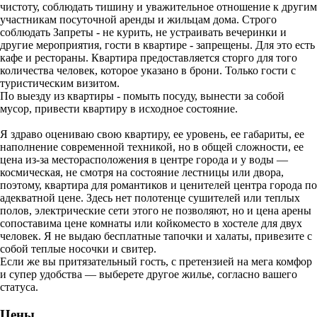
чистоту, соблюдать тишину и уважительное отношение к другим
участникам посуточной аренды и жильцам дома. Строго
соблюдать Запреты - не курить, не устраивать вечеринки и
другие мероприятия, гости в квартире - запрещены. Для это есть
кафе и рестораны. Квартира предоставляется сторго для того
количества человек, которое указано в брони. Только гости с
туристическим визитом.
По выезду из квартиры - помыть посуду, вынести за собой
мусор, привести квартиру в исходное состояние.
Я здраво оцениваю свою квартиру, ее уровень, ее габариты, ее
наполнение современной техникой, но в общей сложности, ее
цена из-за месторасположения в центре города и у воды —
космическая, не смотря на состояние лестницы или двора,
поэтому, квартира для романтиков и ценителей центра города по
адекватной цене. Здесь нет полотенце сушителей или теплых
полов, электрические сети этого не позволяют, но и цена арены
сопоставима цене комнаты или койкоместо в хостеле для двух
человек. Я не выдаю бесплатные тапочки и халаты, привезите с
собой теплые носочки и свитер.
Если же вы притязательный гость, с претензией на мега комфор
и супер удобства — выберете другое жилье, согласно вашего
статуса.
Цены