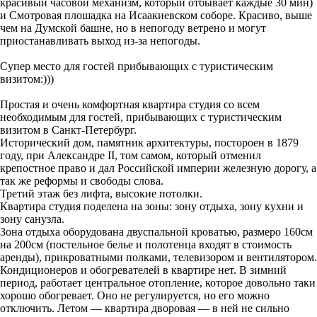
красивый часовой механизм, который отбывает каждые 30 мин)
и Смотровая плошадка на Исаакиевском соборе. Красиво, выше
чем на Думской башне, но в непогоду ветрено и могут
приостанавливать выход из-за непогоды.
Супер место для гостей прибывающих с туристическим
визитом:)))
Простая и очень комфортная квартира студия со всем
необходимым для гостей, прибывающих с туристическим
визитом в Санкт-Петербург.
Исторический дом, памятник архитектуры, постороен в 1879
году, при Александре II, том самом, который отменил
крепостное право и дал Российской империи железную дорогу, а
так же реформы и свободы слова.
Третий этаж без лифта, высокие потолки.
Квартира студия поделена на зоны: зону отдыха, зону кухни и
зону санузла.
Зона отдыха оборудована двуспальной кроватью, размеро 160см
на 200см (постельное белье и полотенца входят в стоимость
аренды), прикроватными полками, телевизором и вентилятором.
Кондиционеров и обогревателей в квартире нет. В зимний
период, работает центральное отопление, которое довольно таки
хорошо обогревает. Оно не регулируется, но его можно
отключить. Летом — квартира дворовая — в ней не сильно