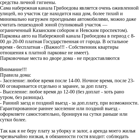
средства личной гигиены.
Сама набережная канала Грибоедова является очень оживленной
улицей, но участок где находится наш дом, более тихий и
минимально нагружен проездными автомобилями, можно даже
считать пешеходной зоной (тупиковый участок —
ограниченный Казанским собором и Невским проспектом).
Парковка авто на Набережной канала Грибоедова в период с 8-
00 до 20-00 платная Государственная от города. В остальное
время - бесплатная - (Важно!!! - Собственник квартиры
отношения к платной парковке не имеет).
Парковочные места во дворе дома - не предоставляются
Внимание!!!
Правила дома:
- Заселение: любое время после 14-00. Ночное время, после 23-
00 оговаривается отдельно и заранее, за доп плату.
- Выселение: любое время до 12-00 (без доплат - хоть рано
утром, без разницы).
- Ранний заезд и поздний выезд - за доп.плату, при возможности.
Гарантированное раннее заселение или поздний выезд -
оформляете самостоятельно, бронируя на сутки раньше или
сутки более.
Так как я не беру плату за уборку и залог, а аренда моего жилья
чрезвычайно низкая, в обязанности гостя входит: соблюдать