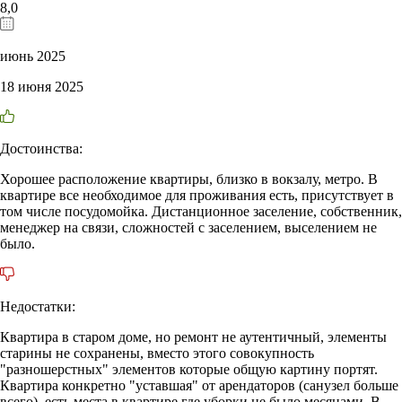
8,0
июнь 2025
18 июня 2025
Достоинства:
Хорошее расположение квартиры, близко в вокзалу, метро. В
квартире все необходимое для проживания есть, присутствует в
том числе посудомойка. Дистанционное заселение, собственник,
менеджер на связи, сложностей с заселением, выселением не
было.
Недостатки:
Квартира в старом доме, но ремонт не аутентичный, элементы
старины не сохранены, вместо этого совокупность
"разношерстных" элементов которые общую картину портят.
Квартира конкретно "уставшая" от арендаторов (санузел больше
всего), есть места в квартире где уборки не было месяцами. В