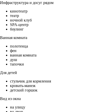
Инфраструктура и досуг рядом
кинотеатр
театр
ночной клуб
SPA-центр
боулинг
Ванная комната
полотенца
фен
ванная комната
душ
тапочки
Для детей
стульчик для кормления
кровать-манеж
детский горшок
Вид из окна
на улицу
во двор