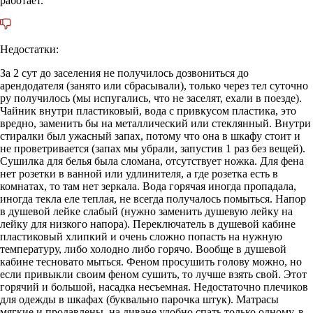
работает.
Недостатки:
За 2 сут до заселения не получилось дозвониться до
арендодателя (занято или сбрасывали), только через тел суточно
ру получилось (мы испугались, что не заселят, ехали в поезде).
Чайник внутри пластиковый, вода с привкусом пластика, это
вредно, заменить бы на металлический или стеклянный. Внутри
стиралки был ужасный запах, потому что она в шкафу стоит и
не проветривается (запах мы убрали, запустив 1 раз без вещей).
Сушилка для белья была сломана, отсутствует ножка. Для фена
нет розетки в ванной или удлинителя, а где розетка есть в
комнатах, то там нет зеркала. Вода горячая иногда пропадала,
иногда текла еле теплая, не всегда получалось помыться. Напор
в душевой лейке слабый (нужно заменить душевую лейку на
лейку для низкого напора). Переключатель в душевой кабине
пластиковый хлипкий и очень сложно попасть на нужную
температуру, либо холодно либо горячо. Вообще в душевой
кабине тесновато мыться. Феном просушить голову можно, но
если привыкли своим феном сушить, то лучше взять свой. Этот
горячий и большой, насадка несъемная. Недостаточно плечиков
для одежды в шкафах (буквально парочка штук). Матрасы
мягкие и продавлены, на диване удобно спать только одному, в