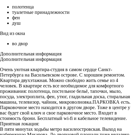
полотенца
туалетные принадлежности
фен
душ
Вид из окна
во двор
Дополнительная информация
Дополнительная информация
Очень уютная квартира-студия в самом сердце Санкт-
Петербурга на Васильевском острове. С хорошим ремонтом.
Квартира двухэтажная. Можно свободно жить семье из 4
человек. В квартире есть все необходимое для комфортного
проживания: полотенца, постельное бельё, тапочки, мыло,
посуда, электроплита, фен, утюг, гладильная доска, стиральная
машина, телевизор, чайник, микроволновка.ПАРКОВКА есть.
Парковочное место находится в другом дворе. Тоже в центре у
вас будет свой ключ и свое парковочное место. Входит в
стоимость брони. Бесплатный wi-fi и кабельное телевидение.
Приятная локация:
В пяти минутах ходьбы метро василеостровская. Выход на
набережную Макарова. До дворцовой площади тоже недалеко,