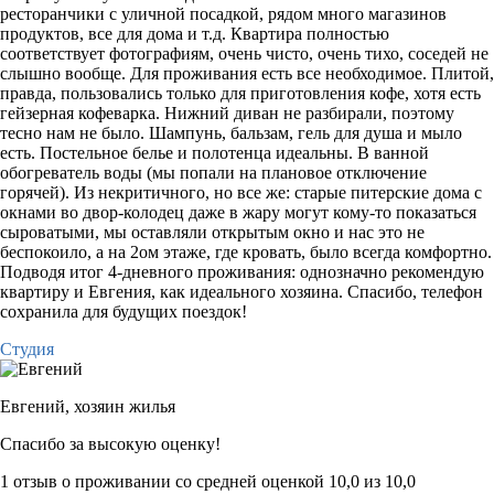
ресторанчики с уличной посадкой, рядом много магазинов
продуктов, все для дома и т.д. Квартира полностью
соответствует фотографиям, очень чисто, очень тихо, соседей не
слышно вообще. Для проживания есть все необходимое. Плитой,
правда, пользовались только для приготовления кофе, хотя есть
гейзерная кофеварка. Нижний диван не разбирали, поэтому
тесно нам не было. Шампунь, бальзам, гель для душа и мыло
есть. Постельное белье и полотенца идеальны. В ванной
обогреватель воды (мы попали на плановое отключение
горячей). Из некритичного, но все же: старые питерские дома с
окнами во двор-колодец даже в жару могут кому-то показаться
сыроватыми, мы оставляли открытым окно и нас это не
беспокоило, а на 2ом этаже, где кровать, было всегда комфортно.
Подводя итог 4-дневного проживания: однозначно рекомендую
квартиру и Евгения, как идеального хозяина. Спасибо, телефон
сохранила для будущих поездок!
Студия
Евгений,
хозяин жилья
Спасибо за высокую оценку!
1 отзыв
о проживании со средней оценкой
10,0
из
10,0