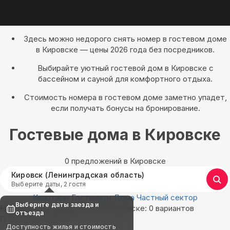
Здесь можно недорого снять номер в гостевом доме
в Кировске — цены 2026 года без посредников.
Выбирайте уютный гостевой дом в Кировске с
бассейном и сауной для комфортного отдыха.
Стоимость номера в гостевом доме заметно упадет,
если получать бонусы на бронирование.
Гостевые дома в Кировске
0 предложений в Кировске
Кировск (Ленинградская область)
Выберите даты, 2 гостя
Квартиры
Гостиницы
Дома
Частный сектор
Выберите даты заезда и
Найдём, где остановиться в Кировске: 0 вариантов
отъезда
Показать на карте
Доступность жилья и стоимость