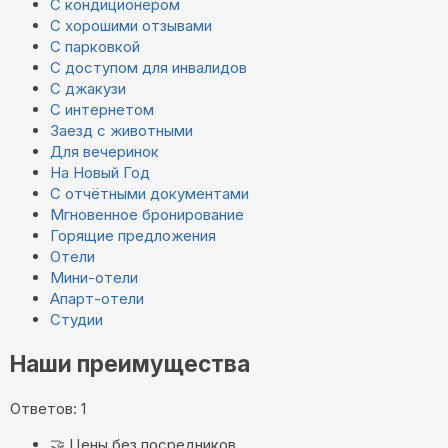
С кондиционером
С хорошими отзывами
С парковкой
С доступом для инвалидов
С джакузи
С интернетом
Заезд с животными
Для вечеринок
На Новый Год
С отчётными документами
Мгновенное бронирование
Горящие предложения
Отели
Мини-отели
Апарт-отели
Студии
Наши преимущества
Ответов: 1
🤝
Цены без посредников