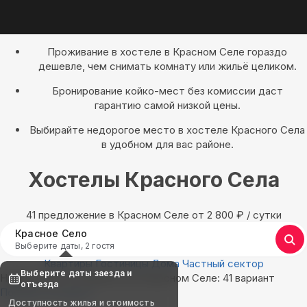
Проживание в хостеле в Красном Селе гораздо
дешевле, чем снимать комнату или жильё целиком.
Бронирование койко-мест без комиссии даст
гарантию самой низкой цены.
Выбирайте недорогое место в хостеле Красного Села
в удобном для вас районе.
Хостелы Красного Села
41 предложение в Красном Селе oт 2 800
₽
/ сутки
Красное Село
Выберите даты, 2 гостя
Квартиры
Гостиницы
Дома
Частный сектор
Выберите даты заезда и
Найдём, где остановиться в Красном Селе: 41 вариант
отъезда
Показать на карте
Доступность жилья и стоимость