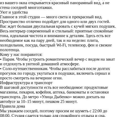
из вашего окна открывается красивый панорамный вид, а не
стена соседней многоэтажки.
Уют и удобства
Главное в этой студии — много света и прекрасный вид.
Пространство отлично подойдет для одного или двух гостей.
Вас ждет большая двуспальная кровать с кучей мягких подушек.
Весь интерьер современный и стильный: приятные спокойные
тона, идеальная чистота и внимание к деталям. Здесь есть все
необходимое как на пару дней, так и на неделю: плита,
холодильник, посуда, быстрый Wi-Fi, телевизор, фен и свежие
полотенца.
Кому у нас понравится:
• Парам. Чтобы устроить романтический вечер с видом на закат
и отдохнуть в уютной домашней атмосфере.
• Соло-путешественникам. Чтобы расслабиться после долгих
прогулок по городу, укутаться в подушки, включить сериал и
просто смотреть на вечерние огни.
Инфраструктура и транспорт
В шаговой доступности есть все необходимое: продуктовые
магазины, пекарня, кофейня, аптека, банкоматы и остановки
транспорта. До метро «Улица Дыбенко» можно доехать на
автобусе за 10–15 минут, пешком 25 минут.
Правила дома
Мы уважаем соседей, поэтому просим не шуметь с 22:00 до
08:00. Студия сдается только для спокойного отдыха и сна,