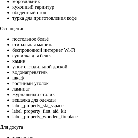
морозильник
кухонный гарнитур
обеденный стол
турка для приготовления кофе
Оснащение
постельное бельё
стиральная машина
беспроводной интернет Wi-Fi
сушилка для белья
камин
утюг с гладильной доской
водонагреватель
шкаф
гостиный уголок
ламинат
журнальный столик
вешалка для одежды
label_property_ski_sspace
label_property_first_aid_kit
label_property_wooden_fireplace
Для досуга
телевизор