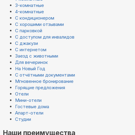
3-комнатные
4-комнатные
С кондиционером
С хорошими отзывами
С парковкой
С доступом для инвалидов
С джакузи
С интернетом
Заезд с животными
Для вечеринок
На Новый Год
С отчётными документами
Мгновенное бронирование
Горящие предложения
Отели
Мини-отели
Гостевые дома
Апарт-отели
Студии
Наши преимущества