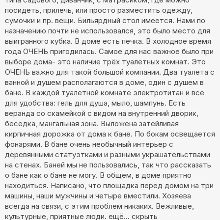
посидеть, прилечь, или просто разместить одежду,
сумочки и пр. вещи. Бильярдный стол имеется. Нами по
назначению почти не использовался, это было место для
выигранного кубка. В доме есть печка. В холодное время
года ОЧЕНЬ пригодилась. Самое для нас важное было при
выборе дома- это наличие трёх туалетных комнат. Это
ОЧЕНЬ важно для такой большой компании. Два туалета с
ванной и душем располагаются в доме, один с душем в
бане. В каждой туалетной комнате электротитан и всё
для удобства: гель для душа, мыло, шампунь. Есть
веранда со скамейкой с видом на внутренний дворик,
беседка, мангальная зона. Выложена затейливая
кирпичная дорожка от дома к бане. По бокам освещается
фонарями. В бане очень необычный интерьер с
деревянными статуэтками и разными украшательствами
на стенах. Баней мы не пользовались, так что рассказать
о бане как о бане не могу. В общем, в доме приятно
находиться. Написано, что площадка перед домом на три
машины, наши мужчины и четыре вместили. Хозяева
всегда на связи, с этим проблем никаких. Вежливые,
культурные, приятные люди.
ещё...
скрыть