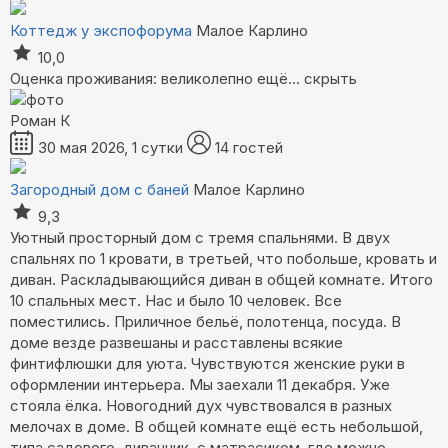
Коттедж у экспофорума
Малое Карлино
10,0
Оценка проживания: великолепно
ещё...
скрыть
Роман К
30 мая 2026, 1 сутки
14 гостей
Загородный дом с баней
Малое Карлино
9,3
Уютный просторный дом с тремя спальнями. В двух
спальнях по 1 кровати, в третьей, что побольше, кровать и
диван. Раскладывающийся диван в общей комнате. Итого
10 спальных мест. Нас и было 10 человек. Все
поместились. Приличное бельё, полотенца, посуда. В
доме везде развешаны и расставлены всякие
финтифлюшки для уюта. Чувствуются женские руки в
оформлении интерьера. Мы заехали 11 декабря. Уже
стояла ёлка. Новогодний дух чувствовался в разных
мелочах в доме. В общей комнате ещё есть небольшой,
типа садового, диванчик, с матрасиком, где можно