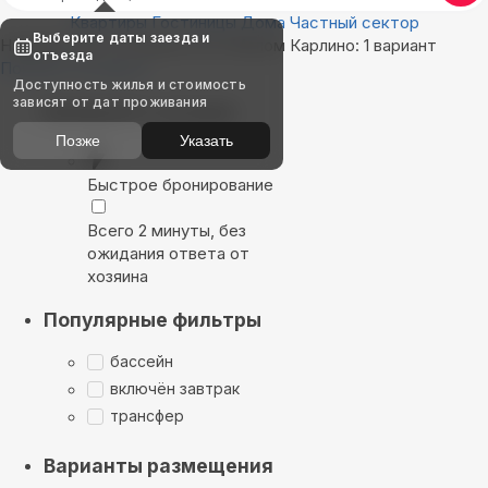
Квартиры
Гостиницы
Дома
Частный сектор
Выберите даты заезда и
Найдём, где остановиться в Малом Карлино: 1 вариант
отъезда
Показать на карте
Доступность жилья и стоимость
зависят от дат проживания
Выбирайте лучшее
Позже
Указать
Быстрое бронирование
Всего 2 минуты, без
ожидания ответа от
хозяина
Популярные фильтры
бассейн
включён завтрак
трансфер
Варианты размещения