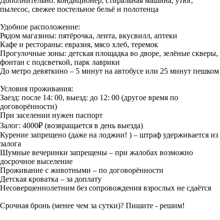
Дополнительно: кондиционер, стиральная машина, утюг,
пылесос, свежее постельное бельё и полотенца
Удобное расположение:
Рядом магазины: пятёрочка, лента, вкусвилл, аптеки
Кафе и рестораны: евразия, мясо хлеб, теремок
Прогулочные зоны: детская площадка во дворе, зелёные скверы,
фонтан с подсветкой, парк лаврики
До метро девяткино – 5 минут на автобусе или 25 минут пешком
Условия проживания:
Заезд: после 14: 00, выезд: до 12: 00 (другое время по
договорённости)
При заселении нужен паспорт
Залог: 4000₽ (возвращается в день выезда)
Курение запрещено (даже на лоджии! ) – штраф удерживается из
залога
Шумные вечеринки запрещены – при жалобах возможно
досрочное выселение
Проживание с животными – по договорённости
Детская кроватка – за доплату
Несовершеннолетним без сопровождения взрослых не сдаётся
Срочная бронь (менее чем за сутки)? Пишите - решим!