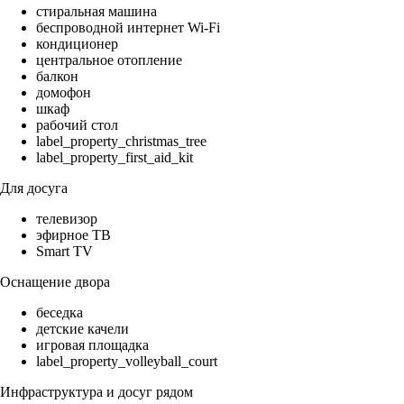
стиральная машина
беспроводной интернет Wi-Fi
кондиционер
центральное отопление
балкон
домофон
шкаф
рабочий стол
label_property_christmas_tree
label_property_first_aid_kit
Для досуга
телевизор
эфирное ТВ
Smart TV
Оснащение двора
беседка
детские качели
игровая площадка
label_property_volleyball_court
Инфраструктура и досуг рядом