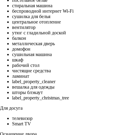
постельное бельё
стиральная машина
беспроводной интернет Wi-Fi
сушилка для белья
центральное отопление
вентилятор
утюг с гладильной доской
балкон
металлическая дверь
домофон
сушильная машина
шкаф
рабочий стол
чистящие средства
ламинат
label_property_cleaner
вешалка для одежды
шторы блэкаут
label_property_christmas_tree
Для досуга
телевизор
Smart TV
Оснащение двора