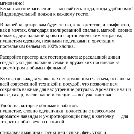
мгновенно!
Бесконтактное заселение — заселяйтесь тогда, когда удобно вам!
Индивидуальный подход к каждому гостю.
В нашей квартире вам будет тепло, как в детстве, и комфортно,
как в мечтах, благодаря изолированной спальне, мягкой, словно
облако, двухспальной кровати с ортопедическим матрасом,
пушистым одеялом, нежными подушками и хрустящим
постельным бельём из 100% хлопка.
Раскройте простор для гостеприимства: раскладной диван
создаст уют для большой семьи и дружеских посиделок за
просмотром любимых фильмов!
Кухня, где каждая чашка пахнет домашним счастьем, оснащена
всей современной техникой и посудой, что позволит вам
сохранить важные для вас утренние ритуалы. Ароматные чай и
кофе, сахар, масло, каши и специи — всё уже ждет вас!
Удобства, которые обнимают заботой:
​пушистые, словно одуванчики, полотенца с невесомым
ароматом лаванды и умиротворяющий плед в клеточку — для
тех, кто любит вечера с книгой.
​стиральная машина с функцией сушки, фен, утюг и