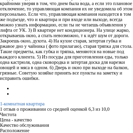
крайними уверяя в том, что днем была вода, а если это плановое
отключение, то управляющая компания их не уведомила об этом
персонально. Если что, управляющая компания находится в том
же подъезде, что и квартира и при входе или выходе, всегда
можно узнать информацию, если ты не читаешь объявления у
лифта от УК. 3) В квартире нет кондиционера. На улице жарко,
открываешь окно, а спать невозможно, т к идёт шум от дороги.
Закроешь окно, духота. 4) На кухне старая, затертая губка и
ржавое дно у чайника ( фото прилагаю), старая тряпка для стола.
Такие предметы, как губка и тряпка, меняются на новые под
каждого клиента. 5) Из посуды для приготовления еды, только
одна кастрюля, одна сковородка и затертая доска для нарезки
овощей и мяса в одном. 6) Дверь и окно при выходе на балкон,
грязные. Советую хозяйке принять все пункты на заметку и
исправить ошибки.
1-комнатная квартира
1 отзыв
о проживании со средней оценкой
6,3
из
10,0
Чистота
Цена - качество
Качество обслуживания
Расположение