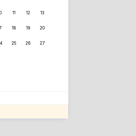
0
11
12
13
7
18
19
20
4
25
26
27
ле оценки проживания.