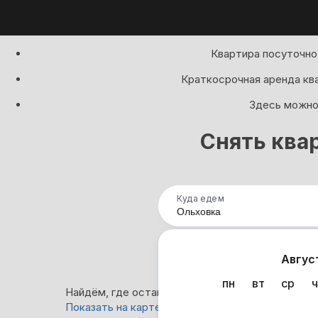
Квартира посуточно
Краткосрочная аренда кв
Здесь можно 
Снять квар
Куда едем
Нап
Авгус
пн
вт
ср
ч
Найдём, где остановиться в Ольховке: 2 вариан
Показать на карте