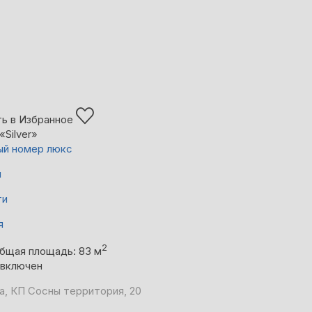
ь в Избранное
«Silver»
й номер люкс
й
ти
я
2
бщая площадь: 83 м
 включен
а, КП Сосны территория, 20