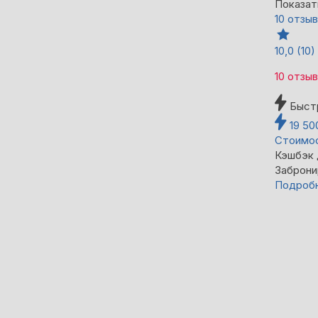
Показат
10 отзы
10,0
(10)
10 отзы
Быст
19 5
Стоимос
Кэшбэк
Заброни
Подроб