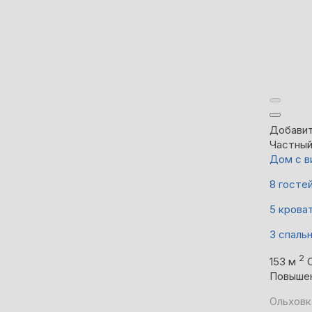
Добавит
Частны
Дом с в
8 госте
5 крова
3 спаль
2
153 м
Повыше
Ольховк