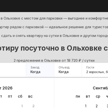
 в Ольховке с местом для парковки — выгоднее и комфортнее
артир рядом с парковкой — идеальное решение для туристов
сдать и снять квартиру на сутки в Ольховке и другом город
тиру посуточно в Ольховке 
2 предложения в Ольховке oт 18 720
₽
/ сутки
Заезд
Отъезд
Гости
Когда
Когда
2 взрослых,
б
ример
Санкт-Петербург
Москва
Сочи
Минск
Казань
Дагестан
Кисловодск
Аб
т 2026
Сентяб
Квартиры
Гостиницы
Дома
Частный сектор
т
пт
сб
вс
пн
вт
ср
та
1
2
1
2