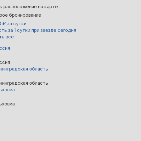
ь расположение на карте
рое бронирование
0
₽
за сутки
ть за 1 сутки при заезде сегодня
ть все
ссия
ссия
нинградская область
нинградская область
ьховка
ьховка