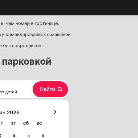
, чем номер в гостинице.
 и командированных с машиной.
е без посредников!
с парковкой
Найти
ез детей
хазия
рь 2026
чт
пт
сб
вс
3
4
5
6