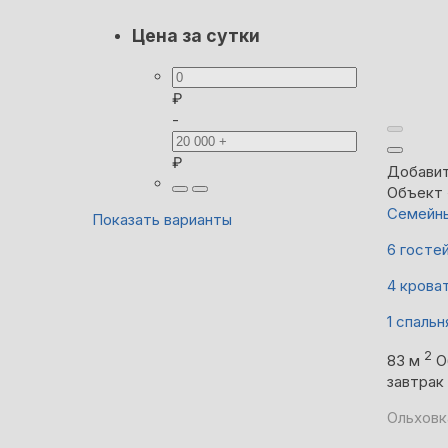
Цена за сутки
₽
-
₽
Добавит
Объект 
Семейны
Показать варианты
6 госте
4 крова
1 спальн
2
83 м
О
завтрак
Ольховк