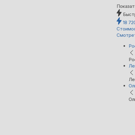
Показат
Быст
18 72
Стоимос
Смотре
Ро
Ро
Ле
Ле
Ол
Ол