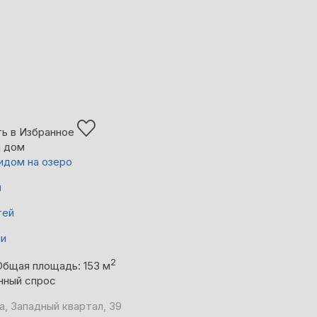
ь в Избранное
й дом
идом на озеро
й
тей
ни
2
Общая площадь: 153 м
нный спрос
а, Западный квартал, 39