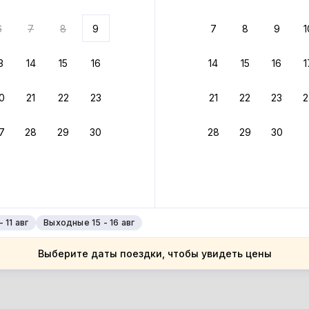
ариантов
6
7
8
9
7
8
9
1
 вариант из результатов поиска не соответствует заданным
росить фильтры
3
14
15
16
14
15
16
1
ссия
0
21
22
23
21
22
23
2
ссия
нинградская область
7
28
29
30
28
29
30
нинградская область
пшинские Ключи
пшинские Ключи
 11 авг
Выходные 15 - 16 авг
Выберите даты поездки, чтобы увидеть цены