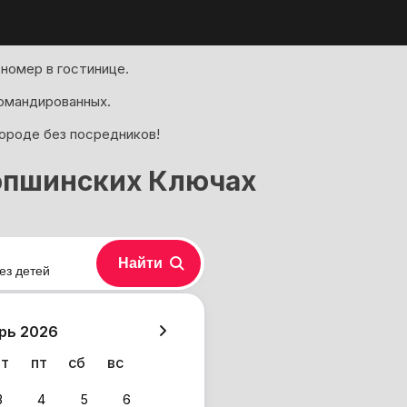
номер в гостинице.
омандированных.
городе без посредников!
Ропшинских Ключах
Найти
ез детей
хазия
рь 2026
чт
пт
сб
вс
3
4
5
6