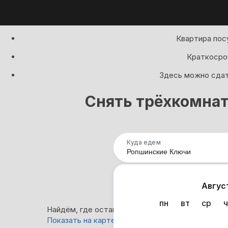
Квартира пос
Краткосроч
Здесь можно сдать
Снять трёхкомнат
Куда едем
Нап
Авгус
пн
вт
ср
ч
Найдём, где остановиться в Ропшинских Ключах
Показать на карте