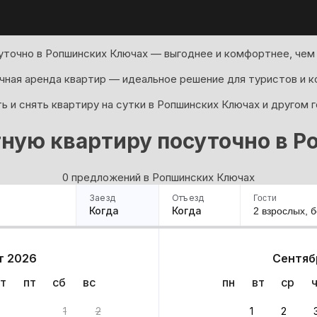
уточно в Ропшинских Ключах — выгоднее и комфортнее, чем 
ная аренда квартир — идеальное решение для туристов и к
 и снять квартиру на сутки в Ропшинских Ключах и другом 
ную квартиру посуточно в 
0 предложений в Ропшинских Ключах
Заезд
Отъезд
Гости
Когда
Когда
2 взрослых,
б
ример
Санкт-Петербург
Москва
Сочи
Минск
Казань
Дагестан
Кисловодск
Аб
т 2026
Сентяб
Квартиры
Гостиницы
Дома
Частный сектор
т
пт
сб
вс
пн
вт
ср
: 0 вариантов
1
2
1
2