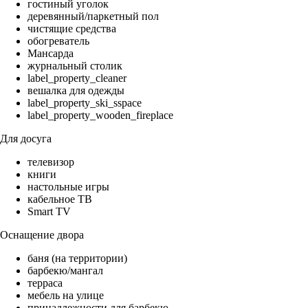
гостиный уголок
деревянный/паркетный пол
чистящие средства
обогреватель
Мансарда
журнальный столик
label_property_cleaner
вешалка для одежды
label_property_ski_sspace
label_property_wooden_fireplace
Для досуга
телевизор
книги
настольные игры
кабельное ТВ
Smart TV
Оснащение двора
баня (на территории)
барбекю/мангал
терраса
мебель на улице
принадлежности для барбекю