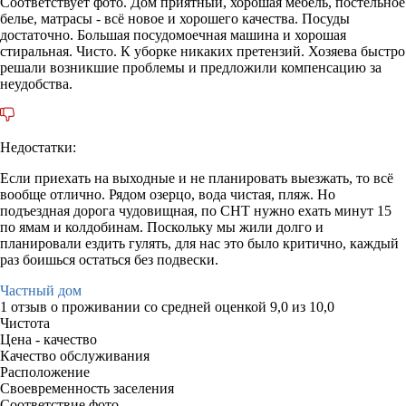
Соответствует фото. Дом приятный, хорошая мебель, постельное
белье, матрасы - всё новое и хорошего качества. Посуды
достаточно. Большая посудомоечная машина и хорошая
стиральная. Чисто. К уборке никаких претензий. Хозяева быстро
решали возникшие проблемы и предложили компенсацию за
неудобства.
Недостатки:
Если приехать на выходные и не планировать выезжать, то всё
вообще отлично. Рядом озерцо, вода чистая, пляж. Но
подъездная дорога чудовищная, по СНТ нужно ехать минут 15
по ямам и колдобинам. Поскольку мы жили долго и
планировали ездить гулять, для нас это было критично, каждый
раз боишься остаться без подвески.
Частный дом
1 отзыв
о проживании со средней оценкой
9,0
из
10,0
Чистота
Цена - качество
Качество обслуживания
Расположение
Своевременность заселения
Соответствие фото