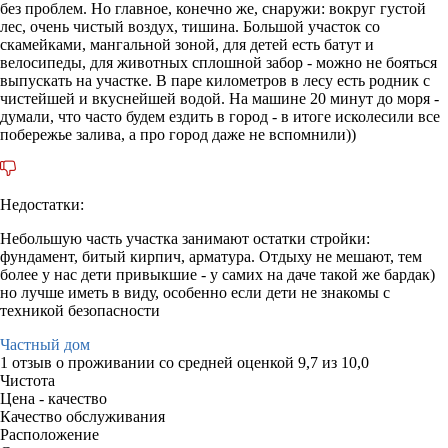
без проблем. Но главное, конечно же, снаружи: вокруг густой
лес, очень чистый воздух, тишина. Большой участок со
скамейками, мангальной зоной, для детей есть батут и
велосипеды, для животных сплошной забор - можно не бояться
выпускать на участке. В паре километров в лесу есть родник с
чистейшей и вкуснейшей водой. На машине 20 минут до моря -
думали, что часто будем ездить в город - в итоге исколесили все
побережье залива, а про город даже не вспомнили))
Недостатки:
Небольшую часть участка занимают остатки стройки:
фундамент, битый кирпич, арматура. Отдыху не мешают, тем
более у нас дети привыкшие - у самих на даче такой же бардак)
но лучше иметь в виду, особенно если дети не знакомы с
техникой безопасности
Частный дом
1 отзыв
о проживании со средней оценкой
9,7
из
10,0
Чистота
Цена - качество
Качество обслуживания
Расположение