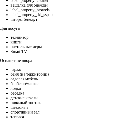
label_property_cleaner
вешалка для одежды
label_property_btowels
label_property_ski_sspace
шторы блэкаут
Для досуга
телевизор
книги
настольные игры
Smart TV
Оснащение двора
гараж
баня (на территории)
садовая мебель
барбекю/мангал
лодка
беседка
детские качели
пляжный зонтик
шезлонги
спортивный зал
терраса