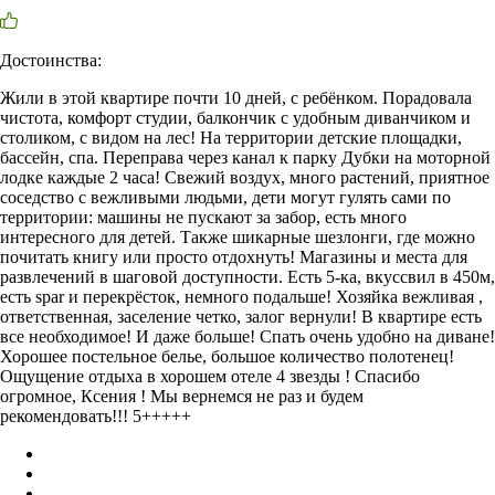
Достоинства:
Жили в этой квартире почти 10 дней, с ребёнком. Порадовала
чистота, комфорт студии, балкончик с удобным диванчиком и
столиком, с видом на лес! На территории детские площадки,
бассейн, спа. Переправа через канал к парку Дубки на моторной
лодке каждые 2 часа! Свежий воздух, много растений, приятное
соседство с вежливыми людьми, дети могут гулять сами по
территории: машины не пускают за забор, есть много
интересного для детей. Также шикарные шезлонги, где можно
почитать книгу или просто отдохнуть! Магазины и места для
развлечений в шаговой доступности. Есть 5-ка, вкуссвил в 450м,
есть spar и перекрёсток, немного подальше! Хозяйка вежливая ,
ответственная, заселение четко, залог вернули! В квартире есть
все необходимое! И даже больше! Спать очень удобно на диване!
Хорошее постельное белье, большое количество полотенец!
Ощущение отдыха в хорошем отеле 4 звезды ! Спасибо
огромное, Ксения ! Мы вернемся не раз и будем
рекомендовать!!! 5+++++