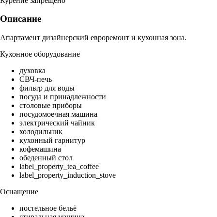
Курение запрещено
Описание
Апартамент дизайнерский евроремонт и кухонная зона.
Кухонное оборудование
духовка
СВЧ-печь
фильтр для воды
посуда и принадлежности
столовые приборы
посудомоечная машина
электрический чайник
холодильник
кухонный гарнитур
кофемашина
обеденный стол
label_property_tea_coffee
label_property_induction_stove
Оснащение
постельное бельё
стиральная машина