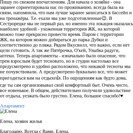
Пишу по свежим впечатлениям. Для начала о хозяйке - она
заранее сориентировала нас по проживанию, всегда была на
связи, напомнила, что нам лучше заранее записаться в бассейн и
на тренажёры. Т.е. ехали мы уже подготовленные😉. В
Сестрорецке мы не первый раз, но именно эта локация оказалась
наиболее удобной - ухоженная территория ЖК, на которой
можно тоже прекрасно провести время. Паром с территории
ЖК, на котором можно добираться до парка Дубки и
соответственно до пляжа. Рядом Вкусвилл, что важно, если нет
цели готовить. А так же Пятёрочка, О'кей, Улыбка радуги,
аптеки. Теперь апартаменты - изначально было опасение, что
трем взрослым будет тесновато, но в студии настолько все
предусмотрено и удобно расположено, что никакой тесноты мы
не почувствовали. А предусмотрено буквально все, что может
пригодиться вам на отдыхе👍. По ощущениям как будто дома,
где ты сам организовывал свой комфортный быт. Очень чисто,
все новенькое. В общем, действительно получили удовольствие
от отдыха, уезжать было грустно. Елена, большое спасибо!♥️
Апартамент
Елена,
хозяин жилья
Благодарю. Всегда с Вами. Елена.