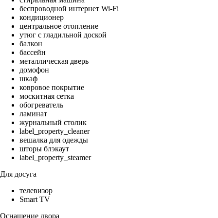
беспроводной интернет Wi-Fi
кондиционер
центральное отопление
утюг с гладильной доской
балкон
бассейн
металлическая дверь
домофон
шкаф
ковровое покрытие
москитная сетка
обогреватель
ламинат
журнальный столик
label_property_cleaner
вешалка для одежды
шторы блэкаут
label_property_steamer
Для досуга
телевизор
Smart TV
Оснащение двора