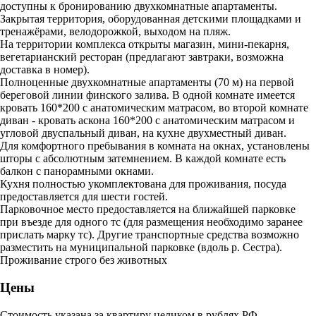
доступны к бронированию двухкомнатные апартаменты.
Закрытая территория, оборудованная детскими площадками и
тренажёрами, велодорожкой, выходом на пляж.
На территории комплекса открыты магазин, мини-пекарня,
вегетарианский ресторан (предлагают завтраки, возможна
доставка в номер).
Полноценные двухкомнатные апартаменты (70 м) на первой
береговой линии финского залива. В одной комнате имеется
кровать 160*200 с анатомическим матрасом, во второй комнате
диван - кровать аскона 160*200 с анатомическим матрасом и
угловой двуспальный диван, на кухне двухместный диван.
Для комфортного пребывания в комната на окнах, установлены
шторы с абсолютным затемнением. В каждой комнате есть
балкон с панорамными окнами.
Кухня полностью укомплектована для проживания, посуда
предоставляется для шести гостей.
Парковочное место предоставляется на ближайшей парковке
при въезде для одного тс (для размещения необходимо заранее
прислать марку тс). Другие транспортные средства возможно
разместить на муниципальной парковке (вдоль р. Сестра).
Проживание строго без животных
Цены
Стоимость указана за квартиру целиком в рублях РФ