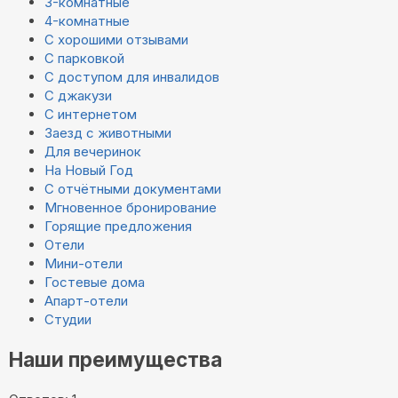
3-комнатные
4-комнатные
С хорошими отзывами
С парковкой
С доступом для инвалидов
С джакузи
С интернетом
Заезд с животными
Для вечеринок
На Новый Год
С отчётными документами
Мгновенное бронирование
Горящие предложения
Отели
Мини-отели
Гостевые дома
Апарт-отели
Студии
Наши преимущества