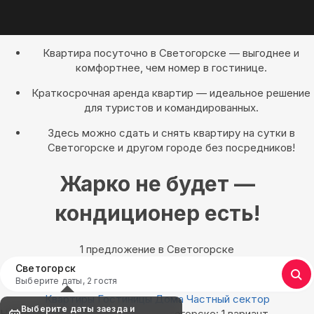
Квартира посуточно в Светогорске — выгоднее и
комфортнее, чем номер в гостинице.
Краткосрочная аренда квартир — идеальное решение
для туристов и командированных.
Здесь можно сдать и снять квартиру на сутки в
Светогорске и другом городе без посредников!
Жарко не будет —
кондиционер есть!
1 предложение в Светогорске
Светогорск
Выберите даты, 2 гостя
Квартиры
Гостиницы
Дома
Частный сектор
Выберите даты заезда и
Найдём, где остановиться в Светогорске: 1 вариант