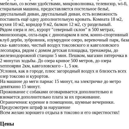
мебелью, со всеми удобствами, микроволновка, телевизор, wi-fi,
стиральная машина, предоставляется постельное бельё,
двуспальный диван, двуспальный диван, есть возможность
поставить ещё одну дополнительную кровать. Комната 18 м2,
кухня 10 м2, коридор 9 м2, балкон 12 м2, су раздельный.
Рядом озера и лес, курорт "северный склон" в 500 метрах,
минизоопарк, охта-парк с динопарком в нем, конно-спортивный
клуб дерби, зубровник, изумрудное озеро, веревочный парк, база
ска- кавголово, чистый воздух токсовского и кавголовского
лесопарка, рядом с домом детская площадка, тренажеры, до
железнодорожной станции 5 мин. Пешком, магазин пятерочка в
2 минутах ходьбы. До озера кривое 500 метров, до озера
хеппоярви 2км, кавголовского - 1, 5 км.
Условия, как в городе, плюс загородный воздух и близость всех
озер токсово и курортов.
На машине до меги парнас 15 минут, на электричке до метро
девяткино 15 минут.
Проживание с собаками оговаривается дополнительно и
взимается дополнительно плата за их проживание.
Ограничения: курение в помещении, шумные вечеринки.
Предусмотрен штраф за нарушение
Всем желаю хорошего отдыха в токсово и его окрестностях!
Цены