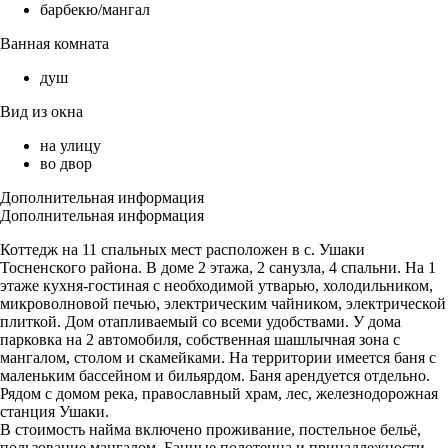
барбекю/мангал
Ванная комната
душ
Вид из окна
на улицу
во двор
Дополнительная информация
Дополнительная информация
Коттедж на 11 спальных мест расположен в с. Ушаки
Тосненского района. В доме 2 этажа, 2 санузла, 4 спальни. На 1
этаже кухня-гостиная с необходимой утварью, холодильником,
микроволновой печью, электрическим чайником, электрической
плиткой. Дом отапливаемый со всеми удобствами. У дома
парковка на 2 автомобиля, собственная шашлычная зона с
мангалом, столом и скамейками. На территории имеется баня с
маленьким бассейном и бильярдом. Баня арендуется отдельно.
Рядом с домом река, православный храм, лес, железнодорожная
станция Ушаки.
В стоимость найма включено проживание, постельное бельё,
пользование мангалом. Банные полотенца и принадлежности