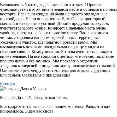
Великолепный коттедж для идеального отдыха! Провели
чудесные сутки в этом замечательном месте и остались в полном
восторге. Все наши ожидания были не просто оправданы, а
превзойдены. Наши впечатления: Дом: Очень просторный,
светлый и невероятно уютный. Дизайн продуман со вкусом,
чувствуется забота хозяев. Комфорт: Спальные места очень
удобные, постельное белье приятное к телу. Ванная комната
чистая, с хорошим напором горячей воды. Территория:
Ухоженный участок, где приятно провести время. Мы
наслаждались ночными посиделками на улице с видом на
северное сияние. Коммуникация: Хозяева очень отзывчивые и
внимательные. На все вопросы ответили мгновенно, заселение
прошло четко и без заминок. Мы прекрасно отдохнули,
зарядились энергией и получили массу положительных эмоций.
Однозначно рекомендую этот коттедж для отдыха с друзьями
или семьей. Обязательно приедем еще!
Коттедж
Большая Дача в Ушаках,
хозяин жилья
Благодарим за тёплые слова о нашем коттедже. Рады, что вам
понравилось. Ждём вас снова!