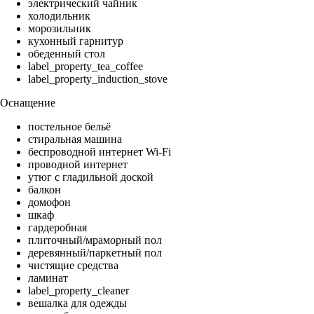
электрический чайник
холодильник
морозильник
кухонный гарнитур
обеденный стол
label_property_tea_coffee
label_property_induction_stove
Оснащение
постельное бельё
стиральная машина
беспроводной интернет Wi-Fi
проводной интернет
утюг с гладильной доской
балкон
домофон
шкаф
гардеробная
плиточный/мраморный пол
деревянный/паркетный пол
чистящие средства
ламинат
label_property_cleaner
вешалка для одежды