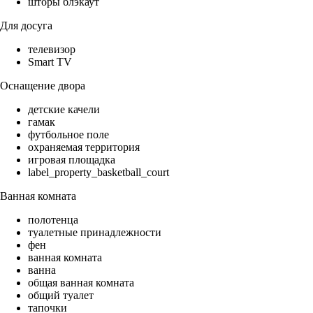
шторы блэкаут
Для досуга
телевизор
Smart TV
Оснащение двора
детские качели
гамак
футбольное поле
охраняемая территория
игровая площадка
label_property_basketball_court
Ванная комната
полотенца
туалетные принадлежности
фен
ванная комната
ванна
общая ванная комната
общий туалет
тапочки