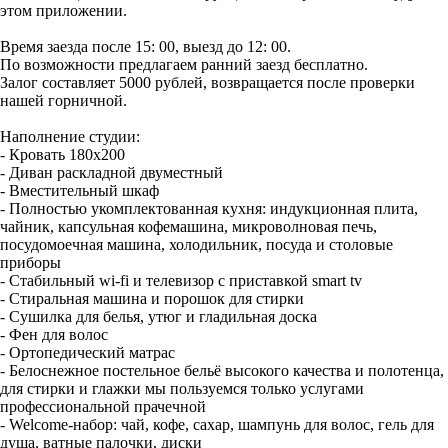
этом приложении.
Время заезда после 15: 00, выезд до 12: 00.
По возможности предлагаем ранний заезд бесплатно.
Залог составляет 5000 рублей, возвращается после проверки
нашей горничной.
Наполнение студии:
- Кровать 180х200
- Диван раскладной двуместный
- Вместительный шкаф
- Полностью укомплектованная кухня: индукционная плита,
чайник, капсульная кофемашина, микроволновая печь,
посудомоечная машина, холодильник, посуда и столовые
приборы
- Стабильный wi-fi и телевизор с приставкой smart tv
- Стиральная машина и порошок для стирки
- Сушилка для белья, утюг и гладильная доска
- Фен для волос
- Ортопедический матрас
- Белоснежное постельное бельё высокого качества и полотенца,
для стирки и глажки мы пользуемся только услугами
профессиональной прачечной
- Welcomе-набор: чай, кофе, сахар, шампунь для волос, гель для
душа, ватные палочки, диски