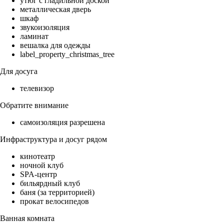
утюг с гладильной доской
металлическая дверь
шкаф
звукоизоляция
ламинат
вешалка для одежды
label_property_christmas_tree
Для досуга
телевизор
Обратите внимание
самоизоляция разрешена
Инфраструктура и досуг рядом
кинотеатр
ночной клуб
SPA-центр
бильярдный клуб
баня (за территорией)
прокат велосипедов
Ванная комната