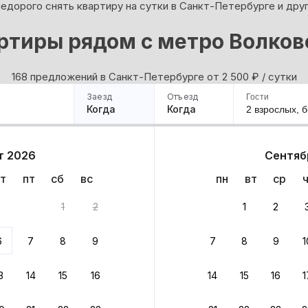
едорого снять квартиру на сутки в Санкт-Петербурге и дру
ртиры рядом с метро Волков
168 предложений в Санкт-Петербурге oт 2 500
₽
/ сутки
Заезд
Отъезд
Гости
Когда
Когда
2 взрослых,
б
ример
Санкт-Петербург
Москва
Сочи
Минск
Казань
Дагестан
Кисловодск
Аб
т 2026
Сентяб
Квартиры
Гостиницы
Дома
Частный сектор
т
пт
сб
вс
пн
вт
ср
 168 вариантов
1
2
1
2
 до 30% за бронь
6
7
8
9
7
8
9
1
бонусами
ценки проживания
3
14
15
16
14
15
16
1
йте быстрое бронирование