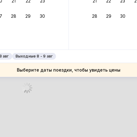
0
21
22
23
21
22
23
2
ное подтверждение брони без ожидания ответа от хозяина
7
28
29
30
28
29
30
зяин
 до 4%
руйте до 31 августа 2026 — и получите кэшбэк бонусами пос
нее
8 авг
Выходные 8 - 9 авг
Выберите даты поездки, чтобы увидеть цены