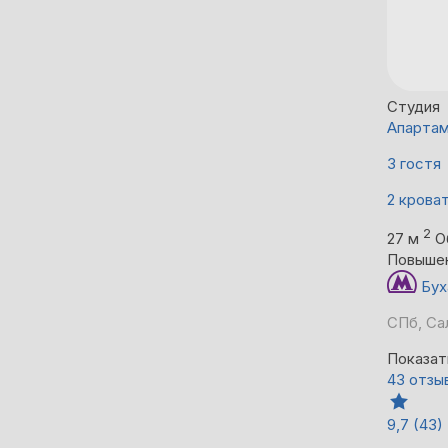
Студия
Апартам
3 гостя
2 крова
2
27 м
О
Повыше
Бух
СПб, Сал
Показат
43 отзы
9,7
(43)