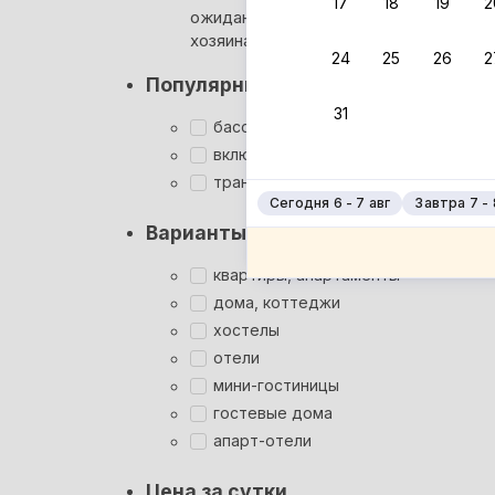
17
18
19
2
ожидания ответа от
Мгновен
хозяина
24
25
26
2
Суперхо
Популярные фильтры
Кэшбэк
31
Заброни
бассейн
Подроб
включён завтрак
трансфер
Сегодня 6 - 7 авг
Завтра 7 - 
Варианты размещения
квартиры, апартаменты
дома, коттеджи
хостелы
отели
мини-гостиницы
гостевые дома
апарт-отели
Цена за сутки