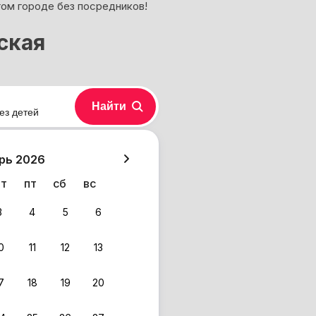
гом городе без посредников!
ская
Найти
ез детей
хазия
рь 2026
чт
пт
сб
вс
3
4
5
6
0
11
12
13
7
18
19
20