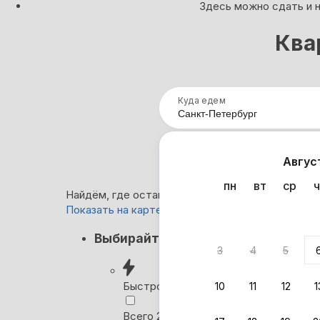
Здесь можно сдать и н
Ква
Куда едем
Нап
Авгус
пн
вт
ср
ч
Найдём, где остановиться в Санкт-Петербурге:
Показать на карте
Кэшбэк
Выбирайте лучшее
3
4
5
Вернём 
после о
Быстрое бронирование
10
11
12
1
Выбира
Всего 2 минуты, без