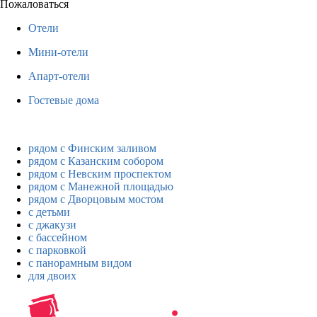
Пожаловаться
Отели
Мини-отели
Апарт-отели
Гостевые дома
рядом с Финским заливом
рядом с Казанским собором
рядом с Невским проспектом
рядом с Манежной площадью
рядом с Дворцовым мостом
с детьми
с джакузи
с бассейном
с парковкой
с панорамным видом
для двоих