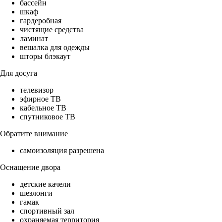
бассейн
шкаф
гардеробная
чистящие средства
ламинат
вешалка для одежды
шторы блэкаут
Для досуга
телевизор
эфирное ТВ
кабельное ТВ
спутниковое ТВ
Обратите внимание
самоизоляция разрешена
Оснащение двора
детские качели
шезлонги
гамак
спортивный зал
охраняемая территория