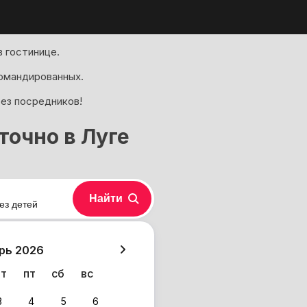
 гостинице.
омандированных.
без посредников!
очно в Луге
Найти
ез детей
хазия
рь 2026
чт
пт
сб
вс
3
4
5
6