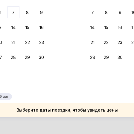
ариантов
6
7
8
9
7
8
9
1
 вариант из результатов поиска не соответствует заданным
росить фильтры
3
14
15
16
14
15
16
1
ссия
0
21
22
23
21
22
23
2
ссия
нинградская область
7
28
29
30
28
29
30
нинградская область
га
га
9 авг
Выберите даты поездки, чтобы увидеть цены