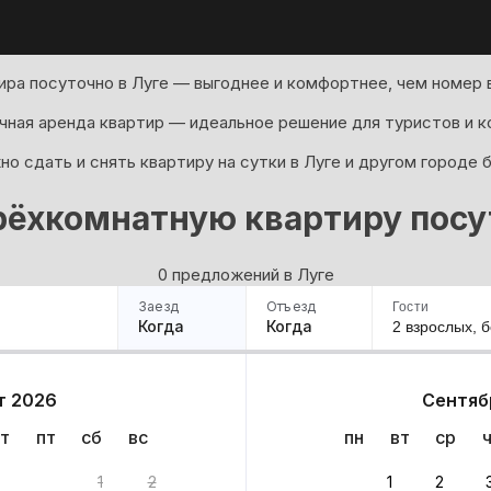
ира посуточно в Луге — выгоднее и комфортнее, чем номер в
ная аренда квартир — идеальное решение для туристов и к
о сдать и снять квартиру на сутки в Луге и другом городе 
рёхкомнатную квартиру посут
0 предложений в Луге
Заезд
Отъезд
Гости
Когда
Когда
2 взрослых,
б
ример
Санкт-Петербург
Москва
Сочи
Минск
Казань
Дагестан
Кисловодск
Аб
т 2026
Сентяб
Квартиры
Гостиницы
Дома
Частный сектор
т
пт
сб
вс
пн
вт
ср
1
2
1
2