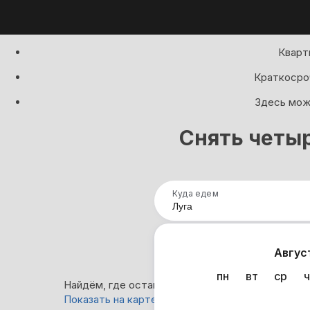
Кварт
Краткосроч
Здесь можн
Снять четы
Куда едем
Нап
Авгус
пн
вт
ср
ч
Найдём, где остановиться в Луге: 0 вариантов
Показать на карте