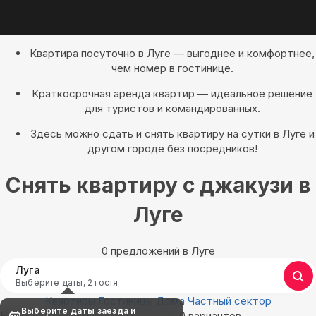
Квартира посуточно в Луге — выгоднее и комфортнее,
чем номер в гостинице.
Краткосрочная аренда квартир — идеальное решение
для туристов и командированных.
Здесь можно сдать и снять квартиру на сутки в Луге и
другом городе без посредников!
Снять квартиру с джакузи в
Луге
0 предложений в Луге
Луга
Выберите даты, 2 гостя
Квартиры
Гостиницы
Дома
Частный сектор
Выберите даты заезда и
Найдём, где остановиться в Луге: 0 вариантов