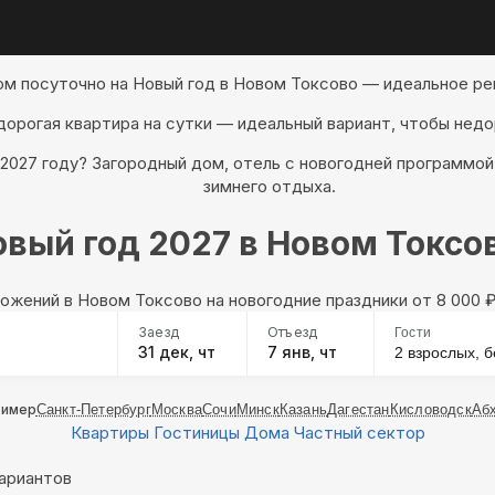
ом посуточно на Новый год в Новом Токсово — идеальное ре
дорогая квартира на сутки — идеальный вариант, чтобы недо
 2027 году? Загородный дом, отель с новогодней программо
зимнего отдыха.
вый год 2027 в Новом Токсо
ожений в Новом Токсово на новогодние праздники oт 8 000
Заезд
Отъезд
Гости
31 дек, чт
7 янв, чт
2 взрослых,
б
ример
Санкт-Петербург
Москва
Сочи
Минск
Казань
Дагестан
Кисловодск
Аб
Квартиры
Гостиницы
Дома
Частный сектор
вариантов