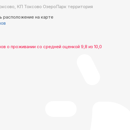
оксово, КП Токсово ОзероПарк территория
ь расположение на карте
вов
вов
о проживании со средней оценкой
9,8
из
10,0