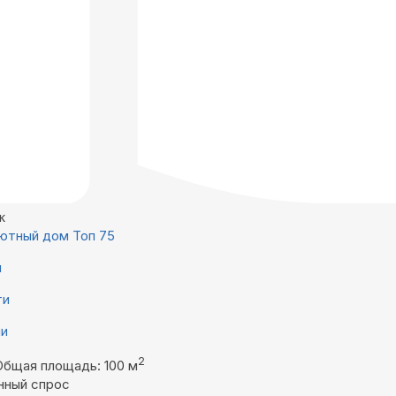
ж
ютный дом Топ 75
й
ти
ни
2
Общая площадь: 100 м
нный спрос