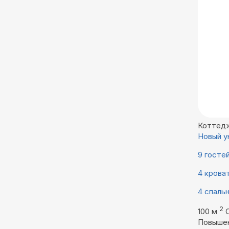
Коттед
Новый у
9 госте
4 крова
4 спаль
2
100 м
Повыше