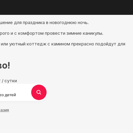
шение для праздника в новогоднюю ночь.
рого и с комфортом провести зимние каникулы.
й или уютный коттедж с камином прекрасно подойдут для
во!
₽
/ сутки
ез детей
хазия