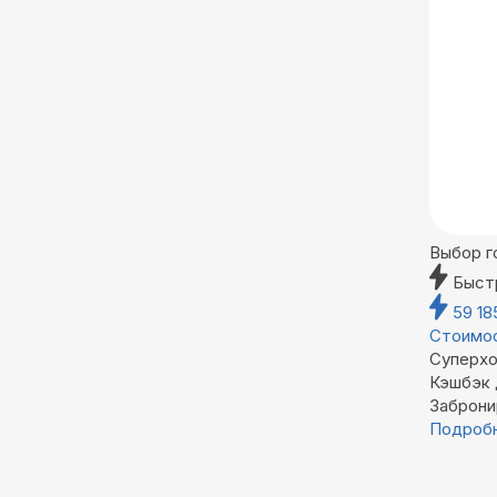
Выбор г
Быст
59 1
Стоимос
Суперхо
Кэшбэк
Заброни
Подроб