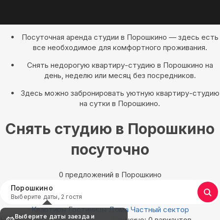
Посуточная аренда студии в Порошкино — здесь есть
все необходимое для комфортного проживания.
Снять недорогую квартиру-студию в Порошкино на
день, неделю или месяц без посредников.
Здесь можно забронировать уютную квартиру-студию
на сутки в Порошкино.
Снять студию в Порошкино
посуточно
0 предложений в Порошкино
Порошкино
Выберите даты, 2 гостя
Квартиры
Гостиницы
Дома
Частный сектор
Выберите даты заезда и
Найдём, где остановиться в Порошкино: 0 вариантов