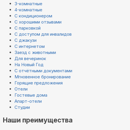
3-комнатные
4-комнатные
С кондиционером
С хорошими отзывами
С парковкой
С доступом для инвалидов
С джакузи
С интернетом
Заезд с животными
Для вечеринок
На Новый Год
С отчётными документами
Мгновенное бронирование
Горящие предложения
Отели
Гостевые дома
Апарт-отели
Студии
Наши преимущества