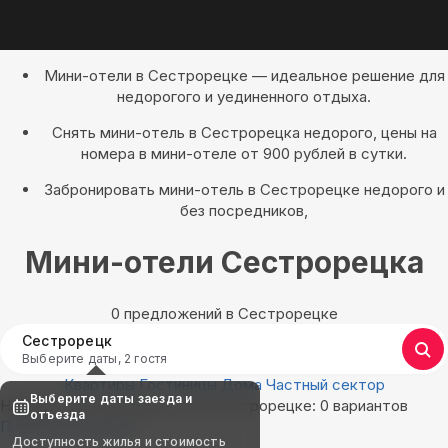
Мини-отели в Сестрорецке — идеальное решение для
недорогого и уединенного отдыха.
Снять мини-отель в Сестрорецка недорого, цены на
номера в мини-отеле от 900 рублей в сутки.
Забронировать мини-отель в Сестрорецке недорого и
без посредников,
Мини-отели Сестрорецка
0 предложений в Сестрорецке
Сестрорецк
Выберите даты, 2 гостя
Квартиры
Гостиницы
Дома
Частный сектор
Выберите даты заезда и
Найдём, где остановиться в Сестрорецке: 0 вариантов
отъезда
Показать на карте
Доступность жилья и стоимость