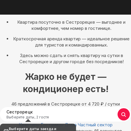
Квартира посуточно в Сестрорецке — выгоднее и
комфортнее, чем номер в гостинице.
Краткосрочная аренда квартир — идеальное решение
для туристов и командированных.
Здесь можно сдать и снять квартиру на сутки в
Сестрорецке и другом городе без посредников!
Жарко не будет —
кондиционер есть!
46 предложений в Сестрорецке oт 4 720
₽
/ сутки
Сестрорецк
Выберите даты, 2 гостя
Квартиры
Гостиницы
Дома
Частный сектор
Выберите даты заезда и
Найдём, где остановиться в Сестрорецке: 46 вариантов