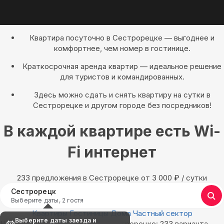
Квартира посуточно в Сестрорецке — выгоднее и
комфортнее, чем номер в гостинице.
Краткосрочная аренда квартир — идеальное решение
для туристов и командированных.
Здесь можно сдать и снять квартиру на сутки в
Сестрорецке и другом городе без посредников!
В каждой квартире есть Wi-
Fi интернет
233 предложения в Сестрорецке oт 3 000
₽
/ сутки
Сестрорецк
Выберите даты, 2 гостя
Квартиры
Гостиницы
Дома
Частный сектор
Выберите даты заезда и
Найдём, где остановиться в Сестрорецке: 233 варианта