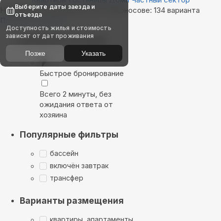
Выберите даты заезда и
Найдём, где остановиться в Ломоносове: 134 варианта
отъезда
Показать на карте
Доступность жилья и стоимость
зависят от дат проживания
Выбирайте лучшее
Позже
Указать
Быстрое бронирование
Всего 2 минуты, без
ожидания ответа от
хозяина
Популярные фильтры
бассейн
включён завтрак
трансфер
Варианты размещения
квартиры, апартаменты